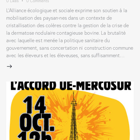
0
Likes
0
Comments
L’Alliance écologique et sociale exprime son soutien à la
mobilisation des paysan∙nes dans un contexte de
cristallisation des colères contre la gestion de la crise de
la dermatose nodulaire contagieuse bovine. La brutalité
avec laquelle est menée la politique sanitaire du
gouvernement, sans concertation ni construction commune
avec les éleveurs et les éleveuses, sans suffisamment…