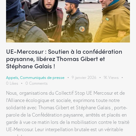
UE-Mercosur : Soutien à la confédération
paysanne, libérez Thomas Gibert et
Stéphane Galais !
Appels
,
Communiqués de presse
9 janvier 2026
1K
Views
0
Likes
0
Comments
Nous, organisations du Collectif Stop UE Mercosur et de
l’Alliance écologique et sociale, exprimons toute notre
solidarité avec Thomas Gibert et Stéphane Galais , porte-
parole de la Confédération paysanne, arrêtés et placés en
garde à vue ce matin lors de la mobilisation contre le traité
UE-Mercosur. Leur interpellation brutale est un véritable