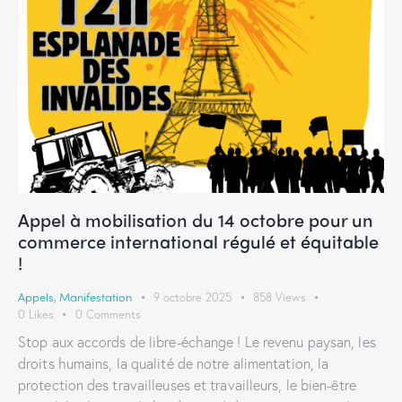
Appel à mobilisation du 14 octobre pour un
commerce international régulé et équitable
!
Appels
,
Manifestation
9 octobre 2025
858
Views
0
Likes
0
Comments
Stop aux accords de libre-échange ! Le revenu paysan, les
droits humains, la qualité de notre alimentation, la
protection des travailleuses et travailleurs, le bien-être