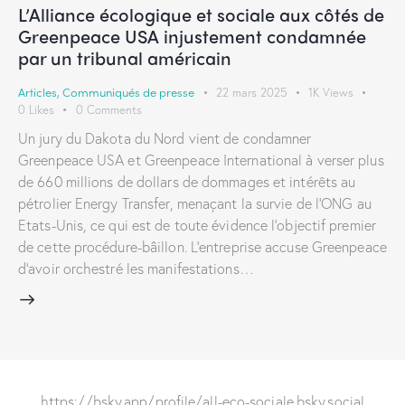
L’Alliance écologique et sociale aux côtés de
Greenpeace USA injustement condamnée
par un tribunal américain
Articles
,
Communiqués de presse
22 mars 2025
1K
Views
0
Likes
0
Comments
Un jury du Dakota du Nord vient de condamner
Greenpeace USA et Greenpeace International à verser plus
de 660 millions de dollars de dommages et intérêts au
pétrolier Energy Transfer, menaçant la survie de l’ONG au
Etats-Unis, ce qui est de toute évidence l’objectif premier
de cette procédure-bâillon. L’entreprise accuse Greenpeace
d’avoir orchestré les manifestations…
https://bsky.app/profile/all-eco-sociale.bsky.social